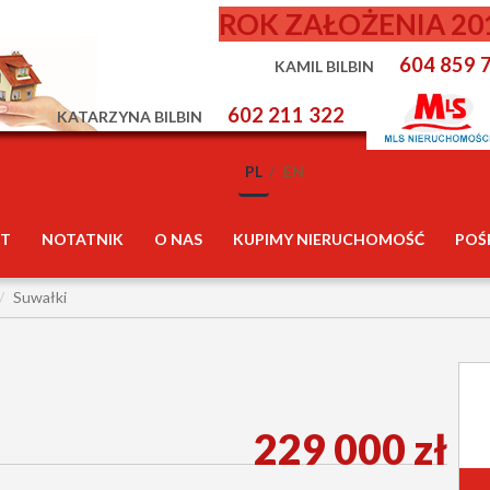
ROK ZAŁOŻENIA 20
604 859 
KAMIL BILBIN
602 211 322
KATARZYNA BILBIN
PL
EN
T
NOTATNIK
O NAS
KUPIMY NIERUCHOMOŚĆ
POŚ
Suwałki
229 000 zł