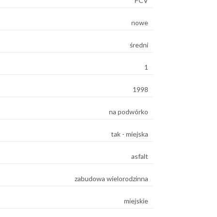
PCV
nowe
średni
1
1998
na podwórko
tak - miejska
asfalt
zabudowa wielorodzinna
miejskie