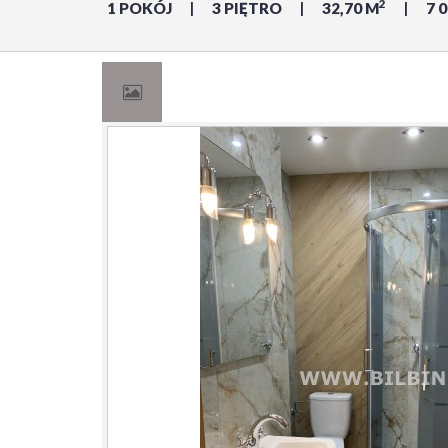
2
1 POKÓJ
3 PIĘTRO
32,70 M
7 