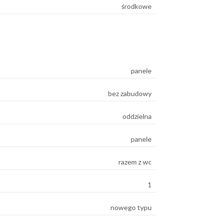
środkowe
panele
bez zabudowy
oddzielna
panele
razem z wc
1
nowego typu