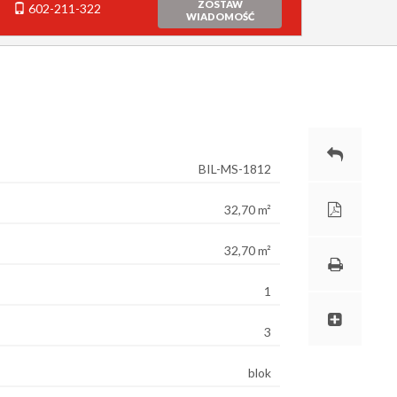
ZOSTAW
602-211-322
WIADOMOŚĆ
BIL-MS-1812
32,70 m²
32,70 m²
1
3
blok