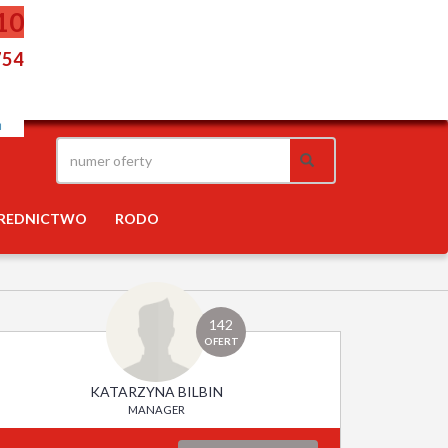
10
754
REDNICTWO
RODO
142
OFERT
KATARZYNA BILBIN
MANAGER