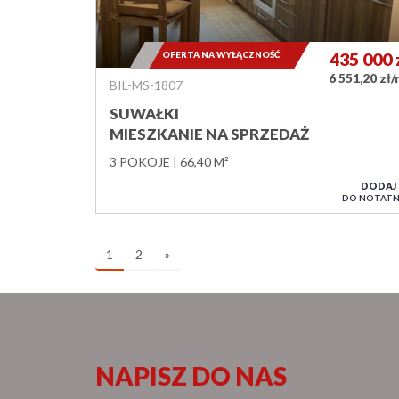
OFERTA NA WYŁĄCZNOŚĆ
435 000
6 551,20 zł
BIL-MS-1807
SUWAŁKI
MIESZKANIE NA SPRZEDAŻ
3 POKOJE
66,40 M²
DODAJ
DO NOTATN
1
2
»
NAPISZ DO NAS