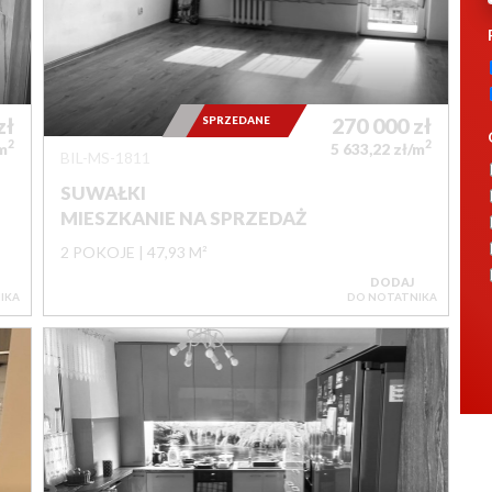
zł
SPRZEDANE
270 000
zł
2
2
/m
5 633,22 zł/m
BIL-MS-1811
SUWAŁKI
MIESZKANIE NA SPRZEDAŻ
2 POKOJE
47,93 M²
DODAJ
IKA
DO NOTATNIKA