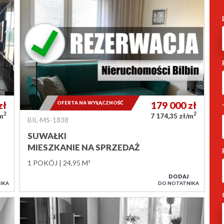
zł
OFERTA NA WYŁĄCZNOŚĆ
179 000
zł
2
2
/m
7 174,35 zł/m
BIL-MS-1838
SUWAŁKI
MIESZKANIE NA SPRZEDAŻ
1 POKÓJ
24,95 M²
DODAJ
IKA
DO NOTATNIKA