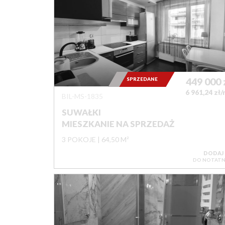
SPRZEDANE
449 000
6 961,24 zł
BIL-MS-1835
SUWAŁKI
MIESZKANIE NA SPRZEDAŻ
3 POKOJE
64,50 M²
DODAJ
DO NOTATN