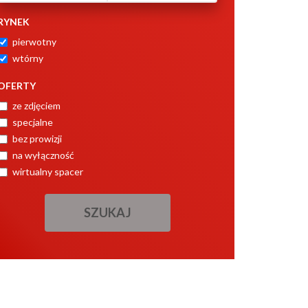
RYNEK
pierwotny
wtórny
OFERTY
ze zdjęciem
specjalne
bez prowizji
na wyłączność
wirtualny spacer