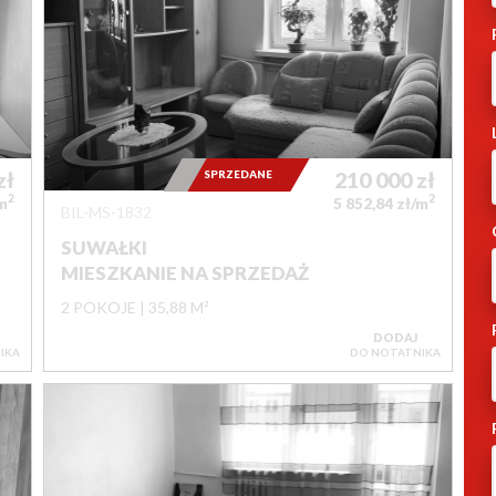
zł
SPRZEDANE
210 000
zł
2
2
/m
5 852,84 zł/m
BIL-MS-1832
SUWAŁKI
MIESZKANIE NA SPRZEDAŻ
2 POKOJE
35,88 M²
DODAJ
IKA
DO NOTATNIKA