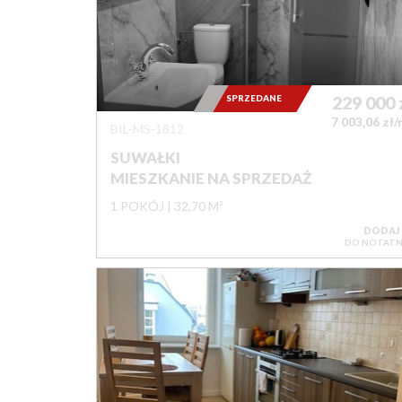
SPRZEDANE
229 000
7 003,06 zł
BIL-MS-1812
SUWAŁKI
MIESZKANIE NA SPRZEDAŻ
1 POKÓJ
32,70 M²
DODAJ
DO NOTATN