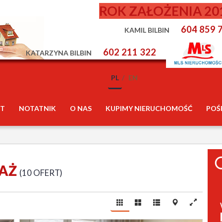
ROK ZAŁOŻENIA 20
604 859 
KAMIL BILBIN
602 211 322
KATARZYNA BILBIN
PL
EN
T
NOTATNIK
O NAS
KUPIMY NIERUCHOMOŚĆ
POŚ
DAŻ
10 OFERT