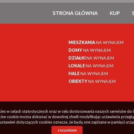
STRONA GŁÓWNA
KUP
MIESZKANIA
NA WYNAJEM
DOMY
NA WYNAJEM
DZIAŁKI
NA WYNAJEM
LOKALE
NA WYNAJEM
HALE
NA WYNAJEM
OBIEKTY
NA WYNAJEM
okies w celach statystycznych oraz w celu dostosowania naszych serwisów do 
ów cookie można dokonać w dowolnej chwili modyfikując ustawienia przegląda
ustawień dotyczących cookies oznacza, że będą one zapisane w pamięci urzą
rozumiem