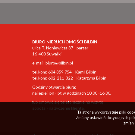
BIURO NIERUCHOMOŚCI BILBIN
ulica T. Noniewicza 87 - parter
16-400 Suwałki
e-mail:
biuro@bilbin.pl
tel.kom: 604 859 754 - Kamil Bilbin
tel.kom: 602-211-322 - Katarzyna Bilbin
Godziny otwarcia biura:
najlepiej pn - pt w godzinach 10.00 -16.00,
lub umówić się telefonicznie na wizytę
sobota - na życzenie klienta.
Ta strona wykorzystuje pliki co
Zmiany ustawień dotyczących plik
zmian 