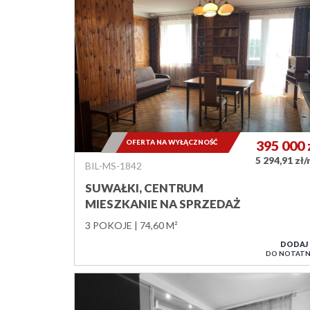
OFERTA NA WYŁĄCZNOŚĆ
395 000
5 294,91 zł
BIL-MS-1842
SUWAŁKI, CENTRUM
MIESZKANIE NA SPRZEDAŻ
3 POKOJE
74,60 M²
DODAJ
DO NOTATN