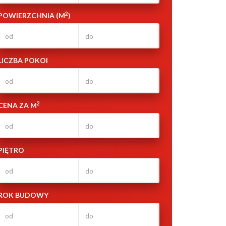
2
POWIERZCHNIA (M
)
LICZBA POKOI
2
CENA ZA M
PIĘTRO
ROK BUDOWY