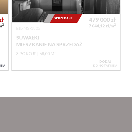
zł
SPRZEDANE
479 000
zł
2
2
/m
7 044,12 zł/m
BIL-MS-1805
SUWAŁKI
MIESZKANIE NA SPRZEDAŻ
3 POKOJE
68,00 M²
DODAJ
IKA
DO NOTATNIKA