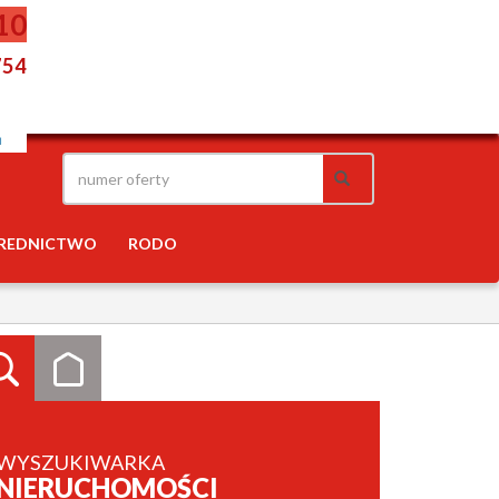
10
754
REDNICTWO
RODO
WYSZUKIWARKA
NIERUCHOMOŚCI