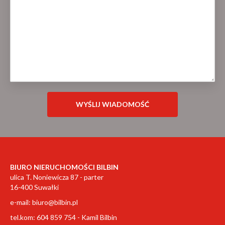
BIURO NIERUCHOMOŚCI BILBIN
ulica T. Noniewicza 87 - parter
16-400 Suwałki
e-mail:
biuro@bilbin.pl
tel.kom: 604 859 754 - Kamil Bilbin