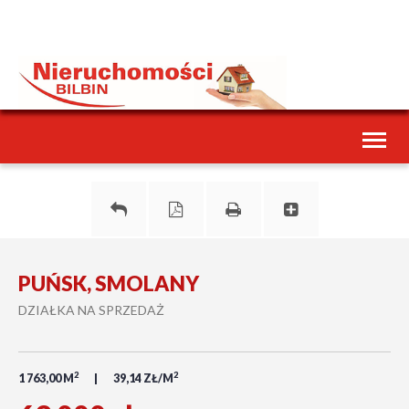
Toggl
naviga
PUŃSK, SMOLANY
DZIAŁKA NA SPRZEDAŻ
2
2
1 763,00 M
39,14 ZŁ/M