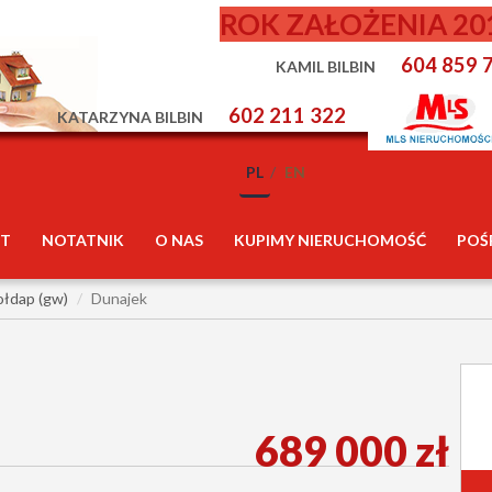
ROK ZAŁOŻENIA 20
604 859 
KAMIL BILBIN
602 211 322
KATARZYNA BILBIN
PL
EN
T
NOTATNIK
O NAS
KUPIMY NIERUCHOMOŚĆ
POŚ
łdap (gw)
Dunajek
689 000 zł