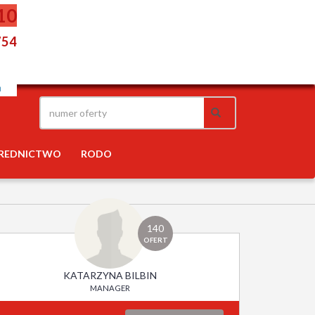
10
754
REDNICTWO
RODO
140
OFERT
KATARZYNA BILBIN
MANAGER