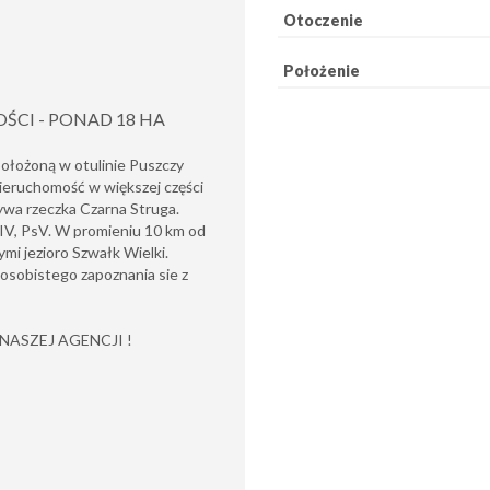
Otoczenie
Położenie
ŚCI - PONAD 18 HA
łożoną w otulinie Puszczy
ieruchomość w większej części
ływa rzeczka Czarna Struga.
LsIV, PsV. W promieniu 10 km od
nymi jezioro Szwałk Wielki.
osobistego zapoznania sie z
ASZEJ AGENCJI !