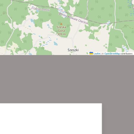
Leaflet
|
©
OpenStreetMap
contributors