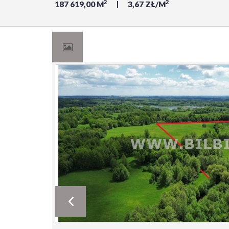
2
2
187 619,00 M
3,67 ZŁ/M