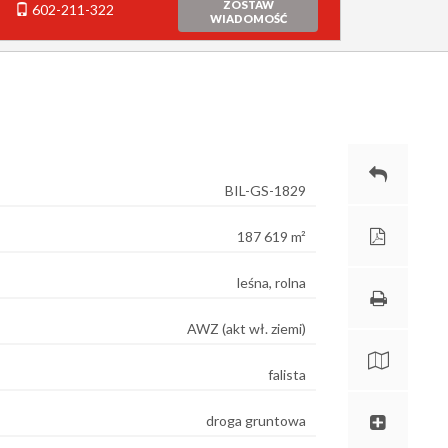
ZOSTAW
602-211-322
WIADOMOŚĆ
BIL-GS-1829
187 619 m²
leśna, rolna
AWZ (akt wł. ziemi)
falista
droga gruntowa