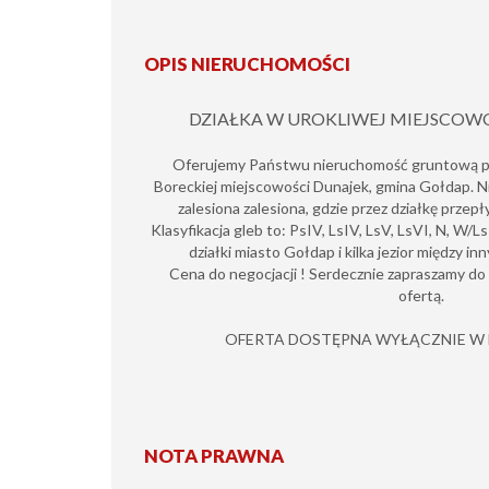
OPIS NIERUCHOMOŚCI
DZIAŁKA W UROKLIWEJ MIEJSCOWO
Oferujemy Państwu nieruchomość gruntową po
Boreckiej miejscowości Dunajek, gmina Gołdap. N
zalesiona zalesiona, gdzie przez działkę przep
Klasyfikacja gleb to: PsIV, LsIV, LsV, LsVI, N, W/
działki miasto Gołdap i kilka jezior między in
Cena do negocjacji ! Serdecznie zapraszamy do 
ofertą.
OFERTA DOSTĘPNA WYŁĄCZNIE W N
NOTA PRAWNA