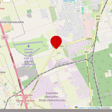
Leaflet
|
©
OpenStreetMap
contributors