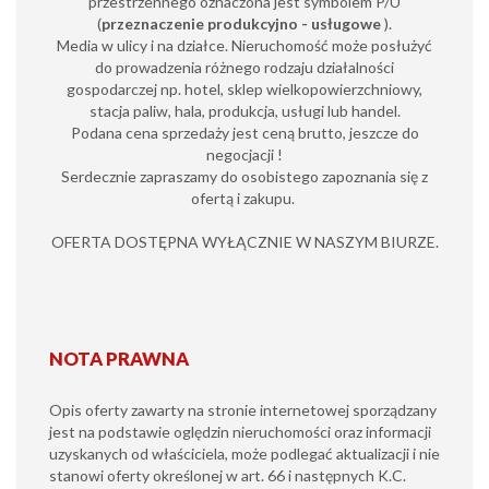
przestrzennego oznaczona jest symbolem P/U
(
przeznaczenie produkcyjno - usługowe
).
Media w ulicy i na działce. Nieruchomość może posłużyć
do prowadzenia różnego rodzaju działalności
gospodarczej np. hotel, sklep wielkopowierzchniowy,
stacja paliw, hala, produkcja, usługi lub handel.
Podana cena sprzedaży jest ceną brutto, jeszcze do
negocjacji !
Serdecznie zapraszamy do osobistego zapoznania się z
ofertą i zakupu.
OFERTA DOSTĘPNA WYŁĄCZNIE W NASZYM BIURZE.
NOTA PRAWNA
Opis oferty zawarty na stronie internetowej sporządzany
jest na podstawie oględzin nieruchomości oraz informacji
uzyskanych od właściciela, może podlegać aktualizacji i nie
stanowi oferty określonej w art. 66 i następnych K.C.