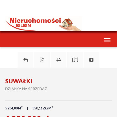
Toggl
naviga
SUWAŁKI
DZIAŁKA NA SPRZEDAŻ
2
2
5 284,00 M
350,11 ZŁ/M