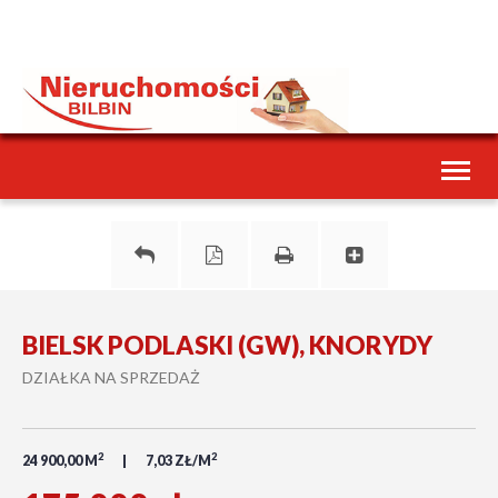
Toggl
naviga
BIELSK PODLASKI (GW), KNORYDY
DZIAŁKA NA SPRZEDAŻ
2
2
24 900,00 M
7,03 ZŁ/M