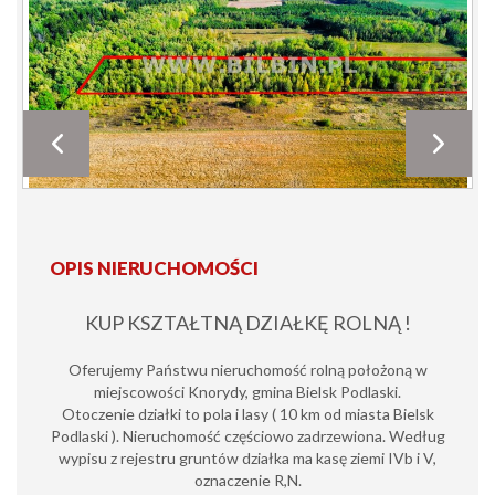
OPIS NIERUCHOMOŚCI
KUP KSZTAŁTNĄ DZIAŁKĘ ROLNĄ !
Oferujemy Państwu nieruchomość rolną położoną w
miejscowości Knorydy, gmina Bielsk Podlaski.
Otoczenie działki to pola i lasy ( 10 km od miasta Bielsk
Podlaski ). Nieruchomość częściowo zadrzewiona. Według
wypisu z rejestru gruntów działka ma kasę ziemi IVb i V,
oznaczenie R,N.