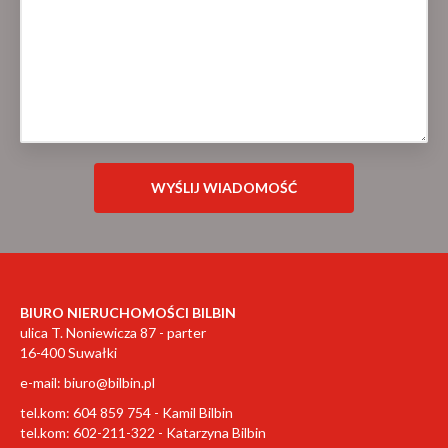
BIURO NIERUCHOMOŚCI BILBIN
ulica T. Noniewicza 87 - parter
16-400 Suwałki
e-mail:
biuro@bilbin.pl
tel.kom: 604 859 754 - Kamil Bilbin
tel.kom: 602-211-322 - Katarzyna Bilbin