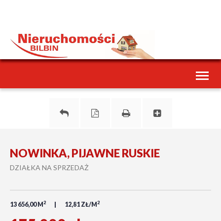
Toggl
naviga
NOWINKA, PIJAWNE RUSKIE
DZIAŁKA NA SPRZEDAŻ
2
2
13 656,00 M
12,81 ZŁ/M