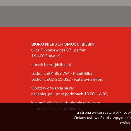
BIURO NIERUCHOMOŚCI BILBIN
ulica T. Noniewicza 87 - parter
16-400 Suwałki
e-mail:
biuro@bilbin.pl
tel.kom: 604 859 754 - Kamil Bilbin
tel.kom: 602-211-322 - Katarzyna Bilbin
Godziny otwarcia biura:
najlepiej pn - pt w godzinach 10.00 -16.00,
lub umówić się telefonicznie na wizytę
sobota - na życzenie klienta.
Ta strona wykorzystuje pliki co
Zmiany ustawień dotyczących plik
zmian 