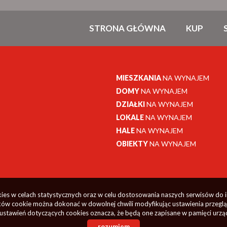
STRONA GŁÓWNA
KUP
MIESZKANIA
NA WYNAJEM
DOMY
NA WYNAJEM
DZIAŁKI
NA WYNAJEM
LOKALE
NA WYNAJEM
HALE
NA WYNAJEM
OBIEKTY
NA WYNAJEM
okies w celach statystycznych oraz w celu dostosowania naszych serwisów do 
ów cookie można dokonać w dowolnej chwili modyfikując ustawienia przegląda
ustawień dotyczących cookies oznacza, że będą one zapisane w pamięci urzą
rozumiem