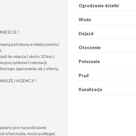
Ogrodzenie działki
Woda
MIEŚCIE !
Dojazd
owaną położoną w miejscowości
Otoczenie
i.
azd do miasta ( około 10 km ).
Położenie
 wypoczynkowi i rekreacji.
istego zapoznania się z ofertą.
Prąd
ASZEJ AGENCJI !
Kanalizacja
ądzany jest na podstawie
od właściciela, może podlegać