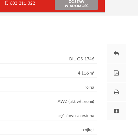
ZOSTAW
602-211-322
WIADOMOŚĆ
BIL-GS-1746
4 116 m²
rolna
AWZ (akt wł. ziemi)
częściowo zalesiona
trójkąt