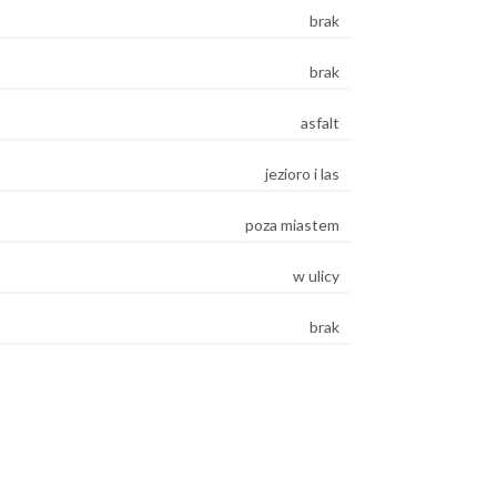
brak
brak
asfalt
jezioro i las
poza miastem
w ulicy
brak