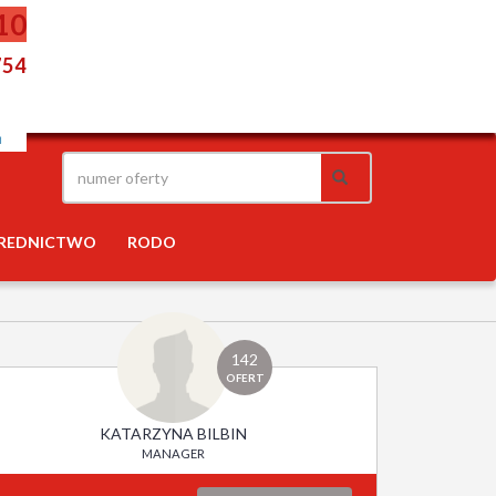
10
754
REDNICTWO
RODO
142
OFERT
KATARZYNA BILBIN
MANAGER