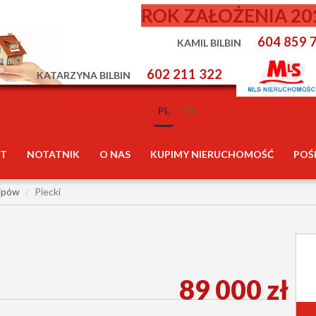
ROK ZAŁOŻENIA 20
604 859 
KAMIL BILBIN
602 211 322
KATARZYNA BILBIN
PL
EN
T
NOTATNIK
O NAS
KUPIMY NIERUCHOMOŚĆ
POŚ
lipów
Piecki
89 000 zł