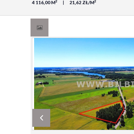
2
2
4 116,00 M
21,62 ZŁ/M