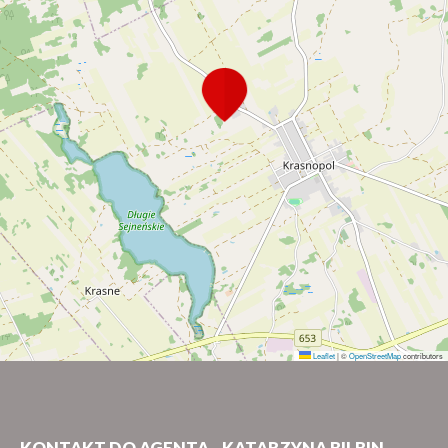
Leaflet
|
©
OpenStreetMap
contributors
KONTAKT DO AGENTA - KATARZYNA BILBIN