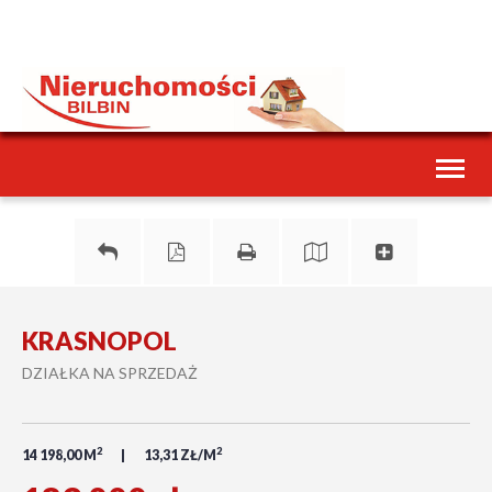
Toggl
naviga
KRASNOPOL
DZIAŁKA NA SPRZEDAŻ
2
2
14 198,00 M
13,31 ZŁ/M