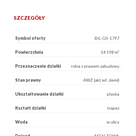
SZCZEGÓŁY
Symbol oferty
BIL-GS-1797
Powierzchnia
14 198 m²
Przeznaczenie działki
rolna z prawem zabudowy
Stan prawny
AWZ (akt wł. ziemi)
Ukształtowanie działki
płaska
Kształt działki
trapez
Woda
w ulicy
Dojazd
ASFALTOWA