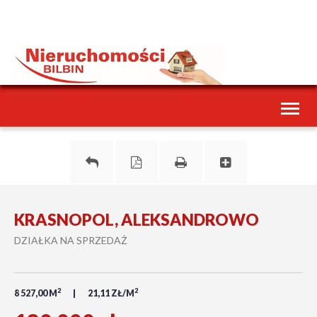
Toggl
naviga
KRASNOPOL, ALEKSANDROWO
DZIAŁKA NA SPRZEDAŻ
2
2
8 527,00 M
21,11 ZŁ/M