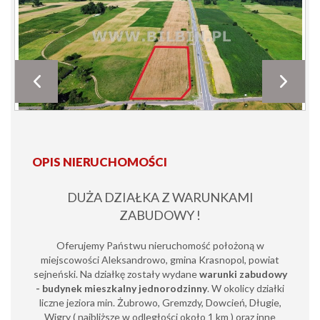
OPIS NIERUCHOMOŚCI
DUŻA DZIAŁKA Z WARUNKAMI
ZABUDOWY !
Oferujemy Państwu nieruchomość położoną w
miejscowości Aleksandrowo, gmina Krasnopol, powiat
sejneński. Na działkę zostały wydane
warunki zabudowy
- budynek mieszkalny jednorodzinny
. W okolicy działki
liczne jeziora min. Żubrowo, Gremzdy, Dowcień, Długie,
Wigry ( najbliższe w odległości około 1 km ) oraz inne